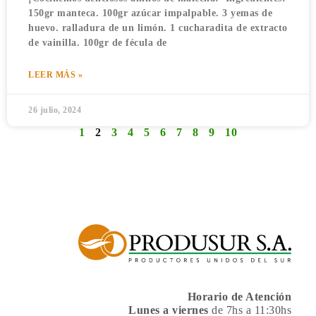
150gr manteca. 100gr azúcar impalpable. 3 yemas de
huevo. ralladura de un limón. 1 cucharadita de extracto
de vainilla. 100gr de fécula de
LEER MÁS »
26 julio, 2024
1
2
3
4
5
6
7
8
9
10
Horario de Atención
Lunes a viernes
de 7hs a 11:30hs