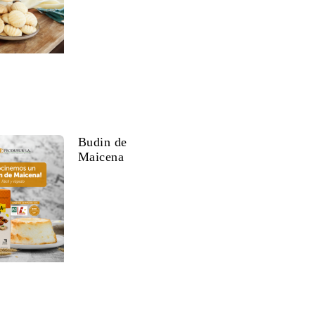
Budin de
Maicena